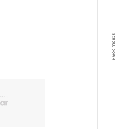
SCROLL DOWN
T
BLOG
T US