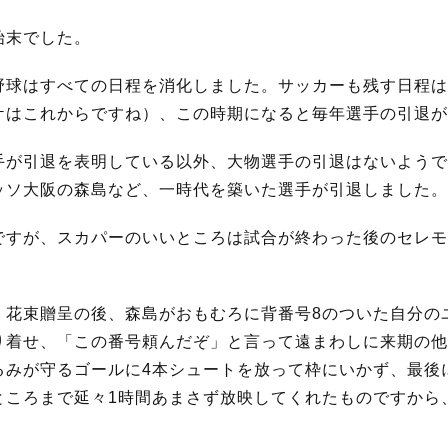
始末でした。
野球はすべての日程を消化しました。サッカーも残す日程は
ケはこれからですね）、この時期になると毎年選手の引退が
手が引退を表明している以外、大物選手の引退はないようで
ッソ大阪の森島など、一時代を築いた選手が引退しました。
ですが、スカパーのいいところは試合が終わった後のセレモ
、花束贈呈の後、森島がおもむろに背番号8のついた自分の
り着せ、「この番号頼んだぞ」と言って遠まわしに来期の他
るみが守るゴールに4本シュートを放って枠にいかず、最後
ところまで延々1時間あまさず放映してくれたものですから