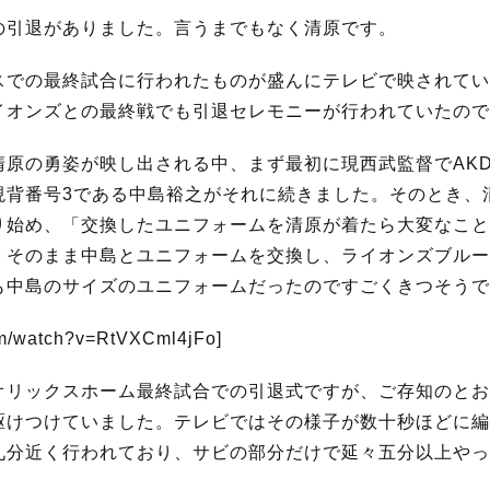
の引退がありました。言うまでもなく清原です。
スでの最終試合に行われたものが盛んにテレビで映されてい
イオンズとの最終戦でも引退セレモニーが行われていたので
清原の勇姿が映し出される中、まず最初に現西武監督でAK
現背番号3である中島裕之がそれに続きました。そのとき、
り始め、「交換したユニフォームを清原が着たら大変なこと
くそのまま中島とユニフォームを交換し、ライオンズブルー
も中島のサイズのユニフォームだったのですごくきつそうで
om/watch?v=RtVXCml4jFo]
オリックスホーム最終試合での引退式ですが、ご存知のとお
駆けつけていました。テレビではその様子が数十秒ほどに編
九分近く行われており、サビの部分だけで延々五分以上やっ