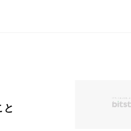
RECRUI
STAFF 
Y
こと
CONTAC