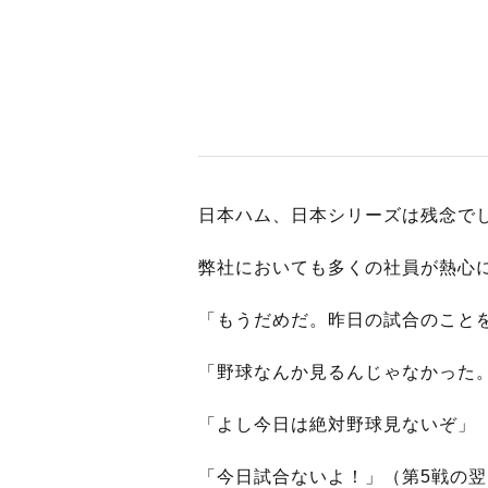
BUSINES
WORKS
日本ハム、日本シリーズは残念で
弊社においても多くの社員が熱心
ACTION
「もうだめだ。昨日の試合のこと
「野球なんか見るんじゃなかった
「よし今日は絶対野球見ないぞ」
「今日試合ないよ！」（第5戦の