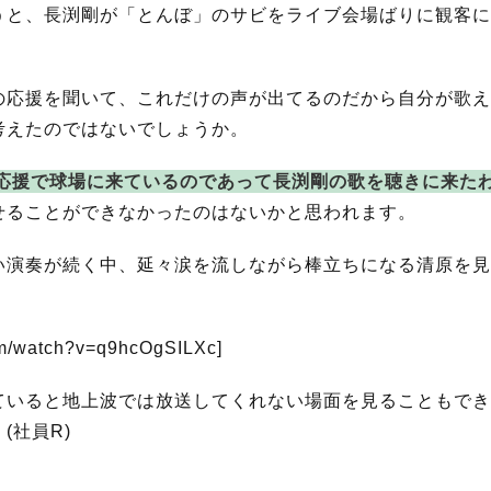
うと、長渕剛が「とんぼ」のサビをライブ会場ばりに観客に
の応援を聞いて、これだけの声が出てるのだから自分が歌え
考えたのではないでしょうか。
応援で球場に来ているのであって長渕剛の歌を聴きに来た
せることができなかったのはないかと思われます。
い演奏が続く中、延々涙を流しながら棒立ちになる清原を見
。
om/watch?v=q9hcOgSILXc]
ていると地上波では放送してくれない場面を見ることもでき
(社員R)