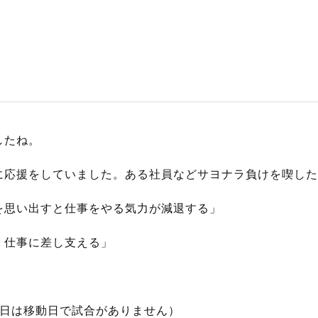
S
サイトマップ
約款
情報セキュリティ
したね。
プライバシーポリシ
に応援をしていました。ある社員などサヨナラ負けを喫した
を思い出すと仕事をやる気力が減退する」
。仕事に差し支える」
翌日は移動日で試合がありません）