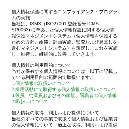
RECRUIT
個⼈情報保護に関するコンプライアンス・プログラ
STAFF BLOG
ムの実施
当社は、ISMS（ISO27001 登録番号:ICMS-
CONTACT US
SR0063) に準拠した個⼈情報保護に関する個⼈情
報保護マネジメントシステム（個⼈情報を保護する
ための⽅針、組織、計画実施、監査および⾒直しを
サイトマップ
含むマネジメントシステム）を策定し、これを実施
し、維持し、継続的に改善していきます。
約款
情報セキュリティ
個⼈情報の利⽤⽬的について
当社が保有する個⼈情報については、以下に記載し
プライバシーポリシー
ている利⽤⽬的の範囲内で取扱います。
1.個⼈情報の取扱いについて
2.採⽤活動にて取得する個⼈情報の取扱いについて
3.役員、従業員およびその家族、退職者の個⼈情報
の取扱いについて
個⼈情報の取得、利⽤および提供について
当社のすべての事業で取扱う個⼈情報および従業員
の個⼈情報について、適正な取得、利⽤および提供