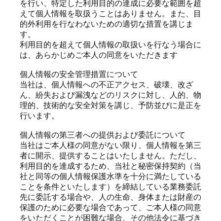
を⾏い、特定した利⽤⽬的の達成に必要な範囲を超
えて個⼈情報を取扱うことはありません。また、⽬
的外利⽤を⾏なわないための適切な措置を講じま
す。
利⽤⽬的を超えて個⼈情報の取扱いを⾏なう場合に
は、あらかじめご本⼈の同意をいただきます
個⼈情報の安全管理措置について
当社は、個⼈情報への不正アクセス、破壊、改ざ
ん、紛失および漏洩などのリスクに対し、⼈的、物
理的、技術的な安全対策を講じ、予防並びに是正を
⾏います。
個⼈情報の第三者への提供および委託について
当社はご本⼈様の同意がない限り、個⼈情報を第三
者に開⽰、提供することはいたしません。ただし、
利⽤⽬的を達成するため、当社と秘密保持契約（当
社と同等の個⼈情報保護⽔準を⼗分に満たしている
ことを条件といたします）を締結している業務委託
先に委託する場合や、⼈の⽣命、⾝体または財産の
保護のために必要な場合であって、ご本⼈様の同意
をいただくことが困難な場合、その他法令に基づき