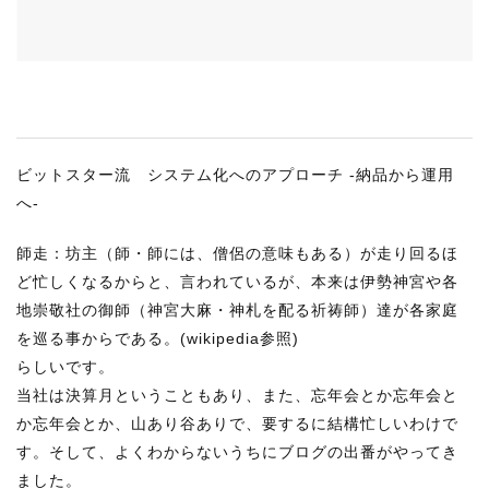
RECRUIT
STAFF BLOG
CONTACT US
サイトマップ
ビットスター流 システム化へのアプローチ -納品から運用
へ-
約款
情報セキュリティ
師走：坊主（師・師には、僧侶の意味もある）が走り回るほ
ど忙しくなるからと、言われているが、本来は伊勢神宮や各
プライバシーポリシー
地崇敬社の御師（神宮大麻・神札を配る祈祷師）達が各家庭
を巡る事からである。(wikipedia参照)
らしいです。
当社は決算月ということもあり、また、忘年会とか忘年会と
か忘年会とか、山あり谷ありで、要するに結構忙しいわけで
す。そして、よくわからないうちにブログの出番がやってき
ました。