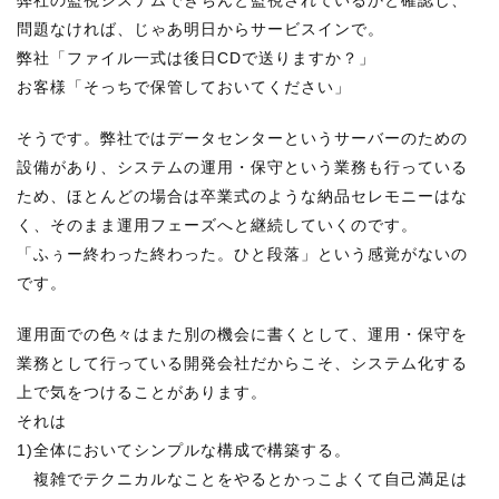
弊社の監視システムできちんと監視されているかと確認し、
問題なければ、じゃあ明日からサービスインで。
弊社「ファイル一式は後日CDで送りますか？」
お客様「そっちで保管しておいてください」
そうです。弊社ではデータセンターというサーバーのための
設備があり、システムの運用・保守という業務も行っている
ため、ほとんどの場合は卒業式のような納品セレモニーはな
く、そのまま運用フェーズへと継続していくのです。
「ふぅー終わった終わった。ひと段落」という感覚がないの
です。
運用面での色々はまた別の機会に書くとして、運用・保守を
業務として行っている開発会社だからこそ、システム化する
上で気をつけることがあります。
それは
1)全体においてシンプルな構成で構築する。
複雑でテクニカルなことをやるとかっこよくて自己満足は