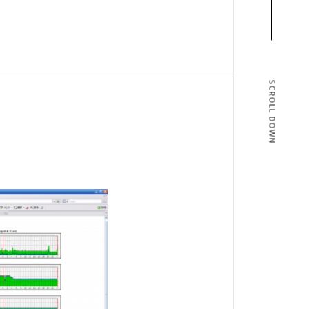
SCROLL DOWN
T
BLOG
T US