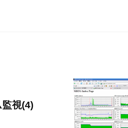
RECRUI
STAFF 
Y
監視(4)
CONTAC