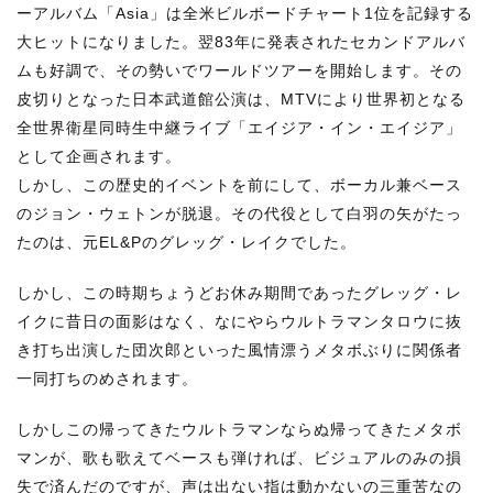
ーアルバム「Asia」は全米ビルボードチャート1位を記録する
大ヒットになりました。翌83年に発表されたセカンドアルバ
ムも好調で、その勢いでワールドツアーを開始します。その
皮切りとなった日本武道館公演は、MTVにより世界初となる
全世界衛星同時生中継ライブ「エイジア・イン・エイジア」
として企画されます。
しかし、この歴史的イベントを前にして、ボーカル兼ベース
のジョン・ウェトンが脱退。その代役として白羽の矢がたっ
たのは、元EL&Pのグレッグ・レイクでした。
しかし、この時期ちょうどお休み期間であったグレッグ・レ
イクに昔日の面影はなく、なにやらウルトラマンタロウに抜
き打ち出演した団次郎といった風情漂うメタボぶりに関係者
一同打ちのめされます。
しかしこの帰ってきたウルトラマンならぬ帰ってきたメタボ
マンが、歌も歌えてベースも弾ければ、ビジュアルのみの損
失で済んだのですが、声は出ない指は動かないの三重苦なの