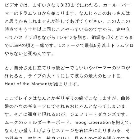
ビデオでは、まずいきなり3:30までにわたる、カール・パー
マーのドラムソロから始まります。なんじゃこのおっさんは
と思うかもしれませんが許してあげてください。この人この
時点でもう十年以上同じことやっているのですから。途中立
ってバスドラ叩きながらTシャツを脱ぎ、銅鑼を叩くところま
でEL&Pの頃と一緒です。1ステージで最低5分以上ドラムソロ
やらないと死ぬんです。
と、自分さえ目立てりゃ後どーでもいいやパーマーのソロが
終わると、ライブの大トリにして彼らの最大のヒット曲、
Heat of the Momentが始まります。
ここでレイクはなんとかギリギリの線でこなしますが、曲終
盤のハウのギターソロでそれもおじゃんとなってしまいま
す。そこに颯爽と現れるのが、ジェフリー・ダウンズです。
ムーグのショルダーキーボード、moog Liberationを抱えて、
なんとか盛り上げようとステージを右に左に走りまわる、そ
の懸命さ、健気さ、献身ぶりは、見るものの涙を誘うのであ