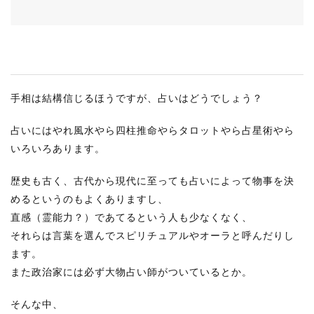
RECRUIT
STAFF BLOG
CONTACT US
手相は結構信じるほうですが、占いはどうでしょう？
サイトマップ
占いにはやれ風水やら四柱推命やらタロットやら占星術やら
約款
いろいろあります。
情報セキュリティ
歴史も古く、古代から現代に至っても占いによって物事を決
プライバシーポリシー
めるというのもよくありますし、
直感（霊能力？）であてるという人も少なくなく、
それらは言葉を選んでスピリチュアルやオーラと呼んだりし
ます。
また政治家には必ず大物占い師がついているとか。
そんな中、