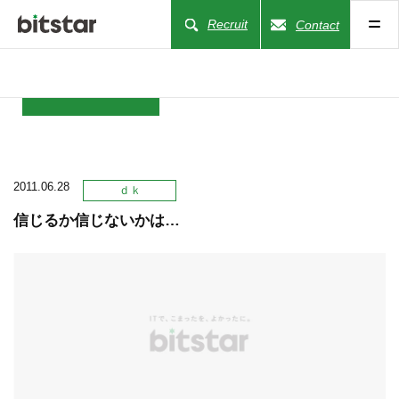
Recruit
Contact
NEWS
2011.06.28
COMPANY
ｄｋ
信じるか信じないかは…
BUSINESS
WORKS
ACTION