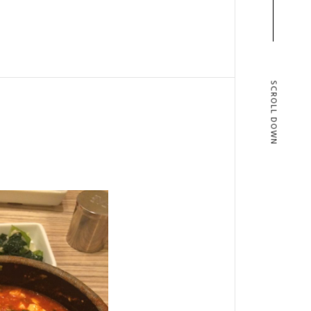
SCROLL DOWN
T
BLOG
T US