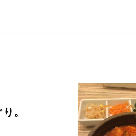
RECRUI
STAFF 
Y
ぐり。
CONTAC