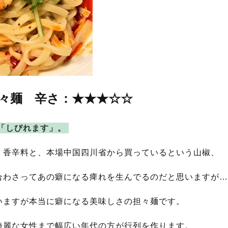
担々麺 辛さ：★★★☆☆
「しびれます」。
く香辛料と、本場中国四川省から買っているという山椒、
合わさってあの癖になる痺れを生んでるのだと思いますが…
いますが本当に癖になる美味しさの担々麺です。
綺麗な女性まで幅広い年代の方が行列を作ります。