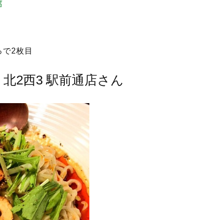
腐
ろで2枚目
麺 北2西3 駅前通店さん