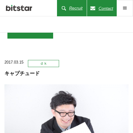
Recruit
Contact
NEWS
2017.03.15
COMPANY
ｄｋ
キャプチュード
BUSINESS
WORKS
ACTION