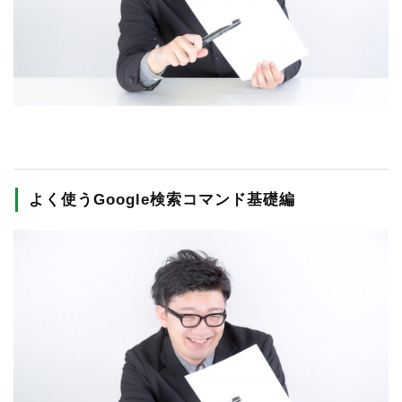
RECRUIT
STAFF BLOG
CONTACT US
サイトマップ
約款
よく使うGoogle検索コマンド基礎編
情報セキュリティ
プライバシーポリシー