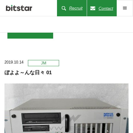
Recruit
Contact
NEWS
2019.10.14
COMPANY
JM
ぼよよ～んな日々 01
BUSINESS
WORKS
ACTION