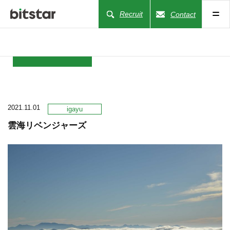
Recruit
Contact
NEWS
2021.11.01
COMPANY
igayu
雲海リベンジャーズ
BUSINESS
WORKS
ACTION