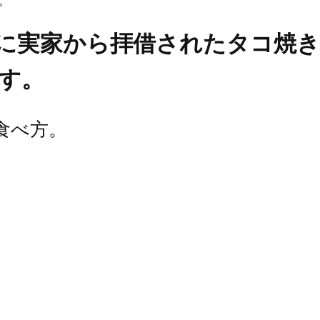
す。
に実家から拝借されたタコ焼
す。
食べ方。