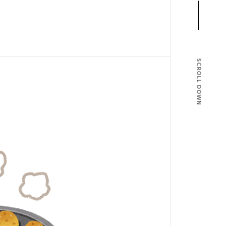
SCROLL DOWN
T
BLOG
T US