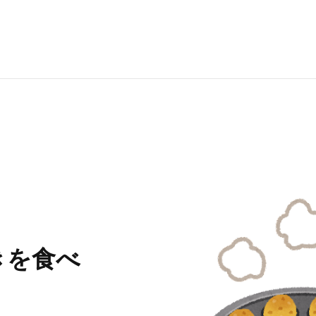
RECRUI
STAFF 
Y
きを食べ
CONTAC