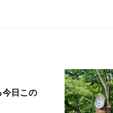
RECRUI
STAFF 
Y
る今日この
CONTAC