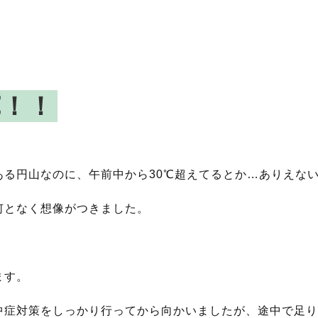
℃！！
。
ある円山なのに、午前中から30℃超えてるとか…ありえな
何となく想像がつきました。
ます。
中症対策をしっかり行ってから向かいましたが、途中で足り