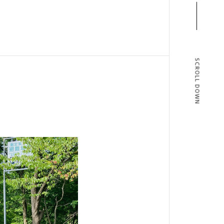
SCROLL DOWN
T
BLOG
T US