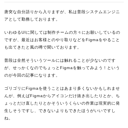
RECRUIT
唐突な自分語りから入りますが、私は普段システムエンジニ
STAFF BLOG
アとして勤務しております。
CONTACT US
いわゆるUIに関しては制作チームの方々にお願いしているの
ですが、最近はお客様とのやり取りなどをFigmaをやること
サイトマップ
も出てきたと風の噂で聞いております。
約款
普段は全然そういうツールには触れることが少ないのです
情報セキュリティ
が、せっかくなのでちょっとFigmaを触ってみよう！という
プライバシーポリシー
のが今回の記事になります。
ゴリゴリにFigmaを使うことはあまり多くないかもしれませ
んが、例えばFigmaからアイコンだけ抜き出したりとか、ち
ょっとだけ直したりとかそういうくらいの作業は現実的に発
生しそうですし、できないよりもできたほうがいいですし
ね。