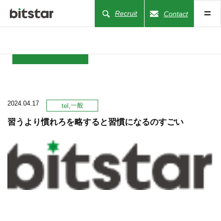
Recruit
Contact
NEWS
2024.04.17
COMPANY
一般
tel
習うより慣れろを略すると習慣になるのすごい
BUSINESS
WORKS
ACTION