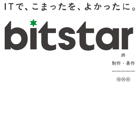
終
制作・著作
━━━━━
ⓃⒽⓀ