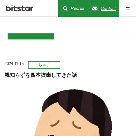
Recruit
Contact
NEWS
2024.11.15
COMPANY
ちゃま
親知らずを四本抜歯してきた話
BUSINESS
WORKS
ACTION