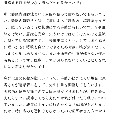
身構える時間が少なく済んだのが良かったです。
私は静脈内鎮静法という麻酔を使って歯を抜いてもらいまし
た。静脈内鎮静法とは、点滴によって静脈内に鎮静薬を投与
し、眠っているような状態にする麻酔法らしいです。全身麻
酔とは違い、意識を完全に失うわけではなくほんのりと意識
が残っている状態です。（授業中にうとうとしてしまう感覚
に近いかも）呼吸も自分でできるため術後に喉が痛くなって
しまう心配もありません。また手術中の記憶が残らない作用
もあるようです。医療ドラマが見られないくらいビビりな私
には大変ありがたいです。
麻酔は量の調整が難しいようで、麻酔が効きにくい場合は患
者さんが意思表示をして、先生に量を調整してもらいます。
実際局所麻酔が痛すぎて１回意識が戻りましたが、痛みを伝
えたらすぐに調節してもらえたのか気が付いたら眠りについ
ていました。終盤にトイレに行きたくなり意識がもどりまし
たが、特に痛みも恐怖心もなかったので歯医者さん方のやり