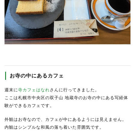
RECRUIT
STAFF BLOG
CONTACT US
サイトマップ
約款
情報セキュリティ
お寺の中にあるカフェ
プライバシーポリシー
週末に
寺カフェはなれ
さんに行ってきました。
ここは札幌市中央区の双子山 地蔵寺のお寺の中にある写経体
験ができるカフェです。
外観はお寺なので、カフェが中にあるようには見えません。
内観はシンプルな和風の落ち着いた雰囲気です。