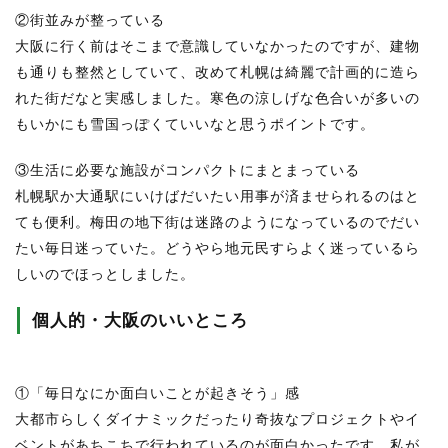
②街並みが整っている
大阪に行く前はそこまで意識していなかったのですが、建物
も通りも整然としていて、改めて札幌は綺麗で計画的に造ら
れた街だなと実感しました。寒色の涼しげな色合いが多いの
もいかにも雪国っぽくていいなと思うポイントです。
③生活に必要な施設がコンパクトにまとまっている
札幌駅か大通駅にいけばだいたい用事が済ませられるのはと
ても便利。梅田の地下街は迷路のようになっているのでだい
たい毎日迷っていた。どうやら地元民すらよく迷っているら
しいのでほっとしました。
個人的・大阪のいいところ
①「毎日なにか面白いことが起きそう」感
大都市らしくダイナミックだったり奇抜なプロジェクトやイ
ベントがあちこちで行われているのが面白かったです。私が