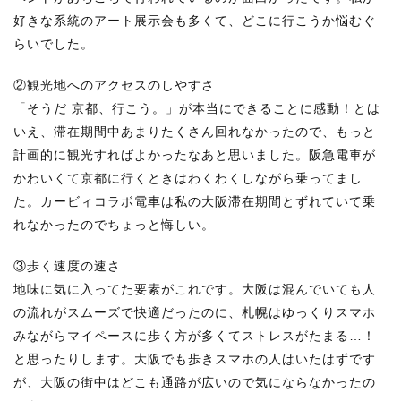
好きな系統のアート展示会も多くて、どこに行こうか悩むぐ
らいでした。
②観光地へのアクセスのしやすさ
「そうだ 京都、行こう。」が本当にできることに感動！とは
いえ、滞在期間中あまりたくさん回れなかったので、もっと
計画的に観光すればよかったなあと思いました。阪急電車が
かわいくて京都に行くときはわくわくしながら乗ってまし
た。カービィコラボ電車は私の大阪滞在期間とずれていて乗
れなかったのでちょっと悔しい。
③歩く速度の速さ
地味に気に入ってた要素がこれです。大阪は混んでいても人
の流れがスムーズで快適だったのに、札幌はゆっくりスマホ
みながらマイペースに歩く方が多くてストレスがたまる…！
と思ったりします。大阪でも歩きスマホの人はいたはずです
が、大阪の街中はどこも通路が広いので気にならなかったの