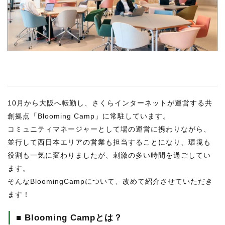
RECRUIT
STAFF BLOG
CONTACT US
サイトマップ
約款
10月から大阪へ転勤し、さくらインターネットが運営する共
情報セキュリティ
創拠点「Blooming Camp」に常駐しています。
コミュニティマネージャーとして場の運営に携わりながら、
プライバシーポリシー
並行して西日本エリアの営業も担当することになり、環境も
役割も一気に変わりましたが、刺激の多い時間を過ごしてい
ます。
そんなBloomingCampについて、改めて紹介させていただき
ます！
■ Blooming Campとは？