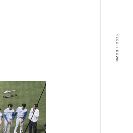
SCROLL DOWN
T
BLOG
T US