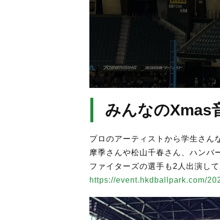
みんなのXmas
プロのアーティストから学生さん
摩季さんや松山千春さん、ハンバ
ファイターズの選手も2人出演し
https://event.hkdballpark.com/20