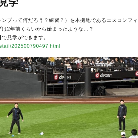
見学
ャンプって何だろう？練習？）を本拠地であるエスコンフィ
プは2年前くらいから始まったような…？
料で見学ができます。
detail/202500790497.html