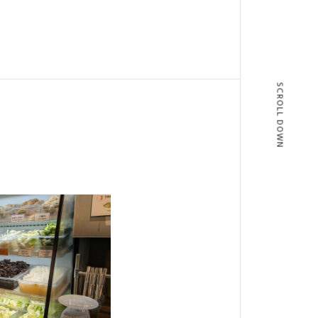
SCROLL DOWN
T
BLOG
T US