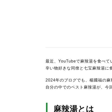
BUSINES
WORKS
最近、YouTubeで麻辣湯を食べ
ACTION
辛い物好きな同僚と七宝麻辣湯に
2024年のブログでも、楊國福の
自分の中でのベスト麻辣湯が、今
麻辣湯とは