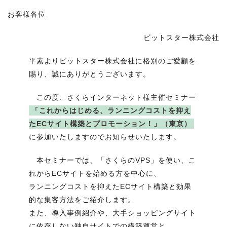
RECRUIT
お客様各位
STAFF BLOG
ビットスター株式会社
CONTACT US
平素よりビットスター株式会社に格別のご愛顧を
賜り、誠にありがとうございます。
サイトマップ
約款
この度、さくらインターネット様主催セミナー
「これからはじめる、ランニングコストを抑え
情報セキュリティ
たECサイト構築とプロモーション！」（東京）
プライバシーポリシー
に参加いたしますのでお知らせいたします。
本セミナーでは、「さくらのVPS」を使い、こ
れからECサイトを始める方を中心に、
ランニングコストを抑えたECサイト構築と効果
的な集客方法をご紹介します。
また、導入事例紹介や、大手ショッピングサイト
に依存しない独自サイトでの構築運営と、