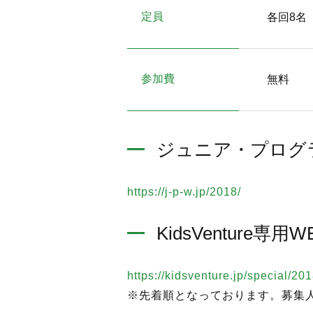
定員
各回8名
参加費
無料
ジュニア・プログラミ
https://j-p-w.jp/2018/
KidsVenture専
https://kidsventure.jp/special/20
※先着順となっております。募集