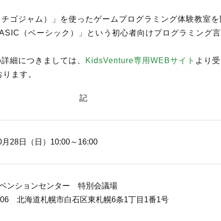
m（イチゴジャム）」を使ったゲームプログラミング体験教室
で「BASIC（ベーシック）」という初心者向けプログラミン
室の詳細につきましては、
KidsVenture専用WEBサイト
より受
おります。
記
0月28日（日）10:00～16:00
ベンションセンター 特別会議場
0006 北海道札幌市白石区東札幌6条1丁目1番1号