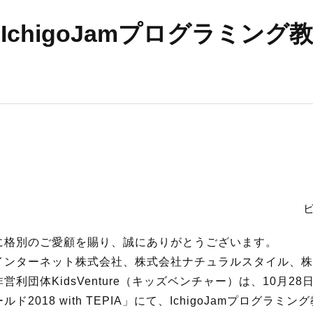
S
re】IchigoJamプログラミン
サイトマップ
約款
情報セキュリティ
プライバシーポリシ
格別のご愛顧を賜り、誠にありがとうございます。
ターネット株式会社、株式会社ナチュラルスタイル、株式会社
利団体KidsVenture（キッズベンチャー）は、10月2
018 with TEPIA」にて、IchigoJamプログラミ