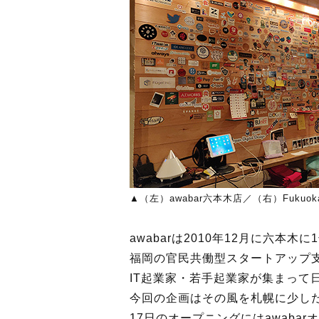
▲（左）awabar六本木店／（右）Fukuoka G
awabarは2010年12月に六本木
福岡の官民共働型スタートアップ支援施
IT起業家・若手起業家が集まって
今回の企画はその風を札幌に少し
17日のオープニングにはawabar