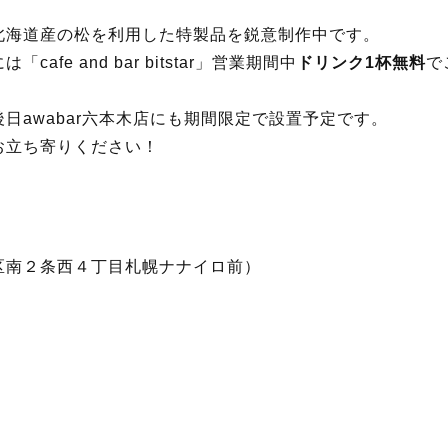
北海道産の松を利用した特製品を鋭意制作中です。
fe and bar bitstar」営業期間中
ドリンク1杯無料
で
日awabar六本木店にも期間限定で設置予定です。
お立ち寄りください！
区南２条西４丁目札幌ナナイロ前）