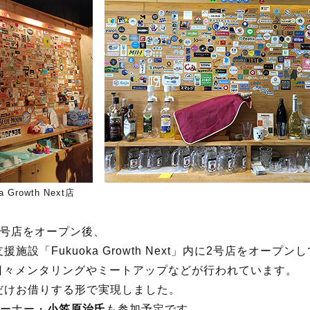
rowth Next店
に1号店をオープン後、
設「Fukuoka Growth Next」内に2号店をオープン
日々メンタリングやミートアップなどが行われています。
だけお借りする形で実現しました。
オーナー・
小笠原治氏
も参加予定です。