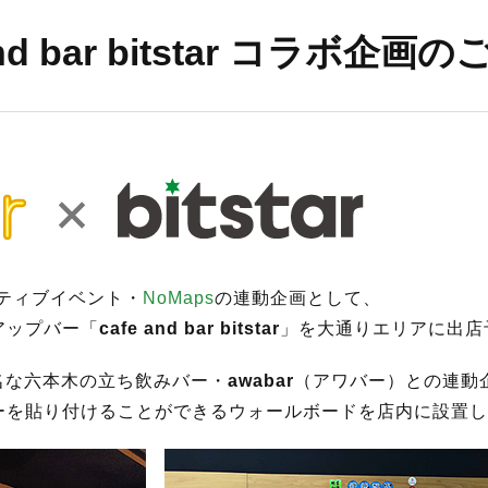
S
 and bar bitstar コラボ企画
サイトマップ
約款
情報セキュリティ
プライバシーポリシ
イティブイベント・
NoMaps
の連動企画として、
アップバー「
cafe and bar bitstar
」を大通りエリアに出店
名な六本木の立ち飲みバー・
awabar
（アワバー）との連動
ーを貼り付けることができるウォールボードを店内に設置し