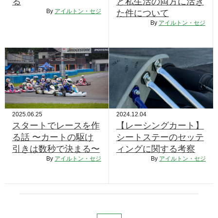
る
と私生活の両方に活き
RECRUIT
By
アイルトン・セジ
た件について
By
アイルトン・セジ
STAFF BLOG
CONTACT US
サイトマップ
約款
情報セキュリティ
2025.06.25
2024.12.04
スタートでレースを作
【レーシングカート】
プライバシーポリシー
る話 〜カートの駆け
シートステーのセッテ
引きは数秒で決まる〜
ィングに関する考察
By
アイルトン・セジ
By
アイルトン・セジ