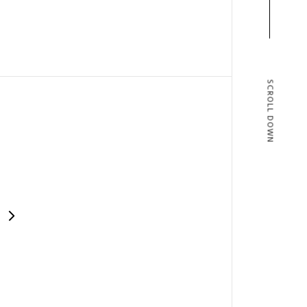
SCROLL DOWN
T
BLOG
T US