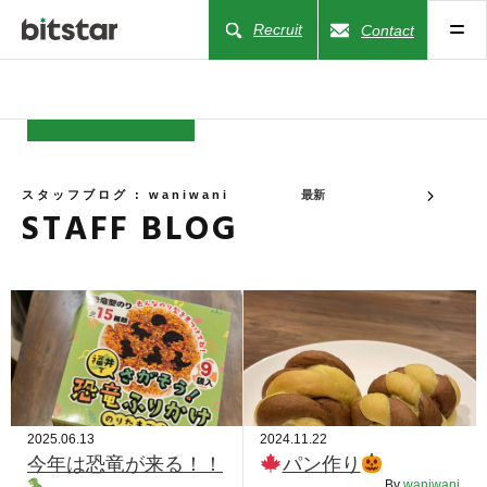
Recruit
Contact
NEWS
スタッフブログ : waniwani
最新
STAFF BLOG
COMPANY
BUSINESS
WORKS
ACTION
2025.06.13
2024.11.22
今年は恐竜が来る！！
パン作り
By
waniwani