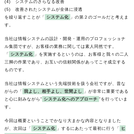
(4) システムのさらなる改善
(5) 改善されたシステムが全体に浸透
を繰り返すことが「
システム化
」の第２のゴールだと考えま
す。
当社は情報システムの設計・開発・運用のプロフェッショナ
ル集団ですが、お客様の業務に関しては素人同然です。
「
システム化
」を実施するというのは、お客様と我々の二人
三脚の作業であり、お互いの信頼関係があってこそ成立する
ものです。
当社は情報システムという先端技術を扱う会社ですが、昔な
がらの「
我よし、相手よし、世間よし
」が非常に重要である
と心に刻みながら”
システム化へのアプローチ
”を行っていま
す。
今回は概要ということでかなり大まかな内容となりました
が、次回は「
システム化
」するにあたって最初に行う「
ヒ