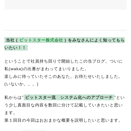
RECRUIT
STAFF BLOG
CONTACT US
当社 (
ビットスター株式会社
) をみなさんによく知ってもら
サイトマップ
いたい！！
約款
ということで社員持ち回りで開始したこの当ブログ。ついに
情報セキュリティ
私(waka)の出番がまわってまいりました。
プライバシーポリシー
楽しみに待っていたそこのあなた。お待たせいたしました。
(いないか。。。)
私からは”
ビットスター流 システム化へのアプローチ
”とい
う少し真面目な内容を数回に分けて記載していきたいと思い
ます。
第１回目の今回はおおまかな概要を説明したいと思います。