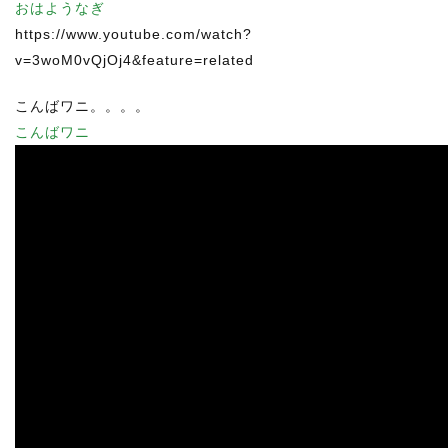
おはようなぎ
https://www.youtube.com/watch?
v=3woM0vQjOj4&feature=related
こんばワニ。。。。
こんばワニ