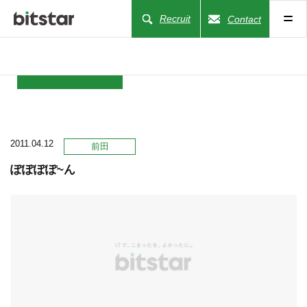
Recruit
Contact
NEWS
2011.04.12
COMPANY
前田
ぽぽぽぽ~ん
BUSINESS
WORKS
ACTION