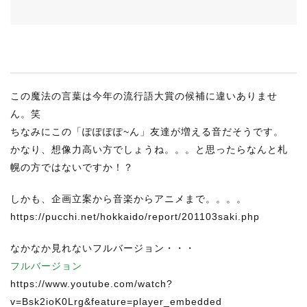
RECRUIT
STAFF BLOG
CONTACT US
この魔法の言葉は今年の流行語大賞の候補に違いありませ
サイトマップ
ん。笑
約款
ちなみにこの「ぽぽぽぽ~ん」友達が増える音だそうです。
かなり、想像力高い方でしょうね。。。と思ったらなんと札
情報セキュリティ
幌の方ではないですか！？
プライバシーポリシー
しかも、企画立案から音楽からアニメまで。。。。
https://pucchi.net/hokkaido/report/201103saki.php
なかなか見れないフルバージョン・・・
フルバージョン
https://www.youtube.com/watch?
v=Bsk2ioK0Lrg&feature=player_embedded