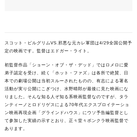
RECRUIT
STAFF BLOG
CONTACT US
スコット・ピルグリムVS.邪悪な元カレ軍団は4/29全国公開予
サイトマップ
定の映画です。監督はエドガー・ライト。
約款
初監督作品「ショーン・オブ・ザ・デッド」ではロメロに愛
情報セキュリティ
弟子認定を受け、続く「ホット・ファズ」は各所で絶賛、日
プライバシーポリシー
本での劇場公開は当初スルーされたものの、有志による署名
活動が実り公開にこぎつけ、水野晴郎が最後に見た映画にな
りました。そんな知る人ぞ知る系映画監督なのですが、タラ
ンティーノとロドリゲスによる70年代エクスプロイテーショ
ン映画再現企画「グラインドハウス」にウソ予告編監督とし
て参加した実績の示すとおり、正々堂々ボンクラ映画監督で
あります。