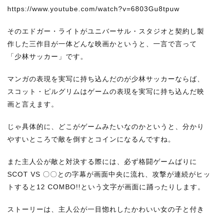
https://www.youtube.com/watch?v=6803Gu8tpuw
そのエドガー・ライトがユニバーサル・スタジオと契約し製
作した三作目が一体どんな映画かというと、一言で言って
「少林サッカー」です。
マンガの表現を実写に持ち込んだのが少林サッカーならば、
スコット・ピルグリムはゲームの表現を実写に持ち込んだ映
画と言えます。
じゃ具体的に、どこがゲームみたいなのかというと、分かり
やすいところで敵を倒すとコインになるんですね。
また主人公が敵と対決する際には、必ず格闘ゲームばりに
SCOT VS 〇〇との字幕が画面中央に流れ、攻撃が連続がヒッ
トすると12 COMBO!!という文字が画面に踊ったりします。
ストーリーは、主人公が一目惚れしたかわいい女の子と付き