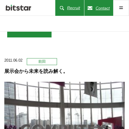
Recruit
Contact
NEWS
2011.06.02
COMPANY
前田
展示会から未来を読み解く。
BUSINESS
WORKS
ACTION