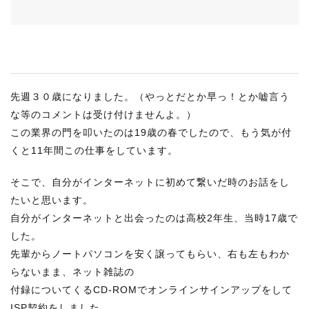
RECRUIT
STAFF BLOG
CONTACT US
先週３０歳になりました。（やっとだとか早っ！とか嘘言う
サイトマップ
な等のコメントは受け付けませんよ。）
約款
この業界の門を叩いたのは19歳の春でしたので、もう気が付
くと11年間この仕事をしています。
情報セキュリティ
プライバシーポリシー
そこで、自分がインターネットに初めて繋いだ時のお話をし
たいと思います。
自分がインターネットと出会ったのは高校2年生、当時17歳で
した。
先輩からノートパソコンを安く譲ってもらい、右も左もわか
らないまま、ネット雑誌の
付録についてくるCD-ROMでオンラインサインアップをして
ISP契約をしました。