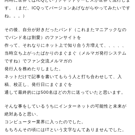
同時に世界ではICQというチャットサービスが世界で流行しま
す。（まだ、ICQってバージョンあげながらやってみたいです
ね。。。）
その後、自分が好きだったバンド（これまたマニアックなの
でバンド名は割愛）のファンサイトを
作って、それなりにネット上で知り合う方増えて、、、、、
当時立ち上がったばかりのまぐまぐ（メルマガ発行システム
ですね）でファン交流メルマガの
発行人を務めたりしました。
ネットだけで記事を書いてもらう人と打ち合わせして、入
稿、校正し、発行日にまぐまぐを
通して最終的には500名ほどの方に送っていたと思います。
そんな事をしているうちにインターネットの可能性と未来が
絶対あると思い、
コンピューター業界に入ったのでした。
もちろんその頃にはITという文字なんてありませんでした。