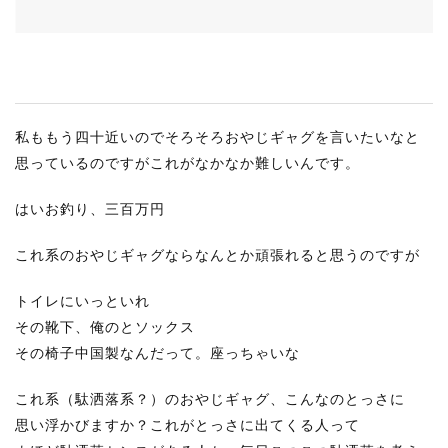
RECRUIT
STAFF BLOG
CONTACT US
私ももう四十近いのでそろそろおやじギャグを言いたいなと
サイトマップ
思っているのですがこれがなかなか難しいんです。
約款
はいお釣り、三百万円
情報セキュリティ
これ系のおやじギャグならなんとか頑張れると思うのですが
プライバシーポリシー
トイレにいっといれ
その靴下、俺のとソックス
その椅子中国製なんだって。座っちゃいな
これ系（駄洒落系？）のおやじギャグ、こんなのとっさに
思い浮かびますか？これがとっさに出てくる人って