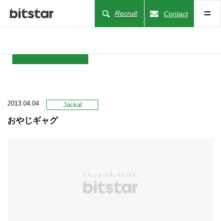
Recruit
Contact
NEWS
2013.04.04
COMPANY
Jackal
おやじギャグ
BUSINESS
WORKS
ACTION