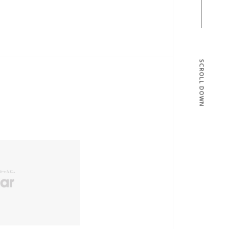
SCROLL DOWN
T
BLOG
T US