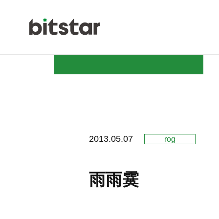
NEWS
2013.05.07
rog
COMPAN
雨雨霙