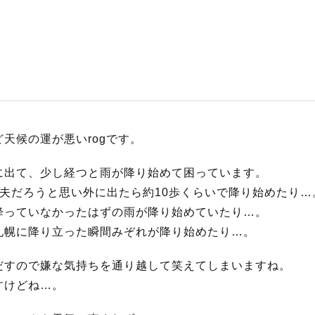
S
サイトマップ
約款
情報セキュリティ
天候の運が悪いrogです。
プライバシーポリシ
に出て、少し経つと雨が降り始めて困っています。
夫だろうと思い外に出たら約10歩くらいで降り始めたり…
降っていなかったはずの雨が降り始めていたり…。
札幌に降り立った瞬間みぞれが降り始めたり…。
だすので嫌な気持ちを通り越して笑えてしまいますね。
すけどね…。