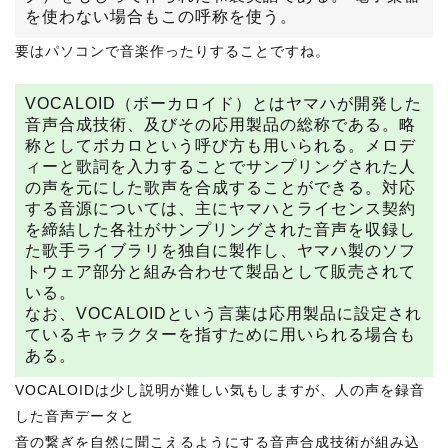
を使わない場合もこの呼称を使う。
要はパソコンで音楽作ったりすることですね。
VOCALOID（ボーカロイド）とはヤマハが開発した
音声合成技術、及びその応用製品の総称である。略
称としてボカロという呼び方も用いられる。メロデ
ィーと歌詞を入力することでサンプリングされた人
の声を元にした歌声を合成することができる。対応
する音源については、主にヤマハとライセンス契約
を締結した各社がサンプリングされた音声を収録し
た歌手ライブラリを独自に製作し、ヤマハ製のソフ
トウェア部分と組み合わせて製品として販売されて
いる。
なお、VOCALOIDという言葉は応用製品に設定され
ているキャラクターを指すために用いられる場合も
ある。
VOCALOIDは少し説明が難しい気もしますが、人の声を録音
した音声データと
音の繋ぎを自然に聞こえるようにする音声合成技術が組み込