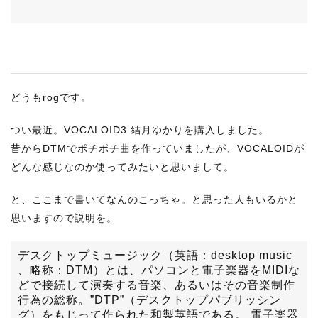
RECRUIT
STAFF BLOG
CONTACT US
どうもrogです。
サイトマップ
つい最近。VOCALOID3 結月ゆかりを購入しました。
約款
昔からDTMでポチポチ曲を作っていましたが、VOCALOIDが
情報セキュリティ
どんな感じなのか使ってみたいと思いまして。
プライバシーポリシー
と、ここまで書いてなんのこっちゃ。と思った人もいるかと
思いますので説明を。
デスクトップミュージック（英語：desktop music
、略称：DTM）とは、パソコンと電子楽器をMIDIな
どで接続して演奏する音楽、あるいはその音楽制作
行為の総称。”DTP”（デスクトップパブリッシン
グ）をもじって作られた和製英語である。 電子楽器