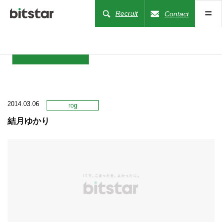
Recruit
Contact
NEWS
2014.03.06
COMPANY
rog
結月ゆかり
BUSINESS
WORKS
ACTION