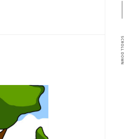
SCROLL DOWN
T
BLOG
T US