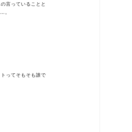
んの言っていることと
…。
ストってそもそも誰で