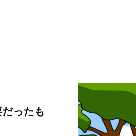
RECRUI
STAFF 
Y
要だったも
CONTAC