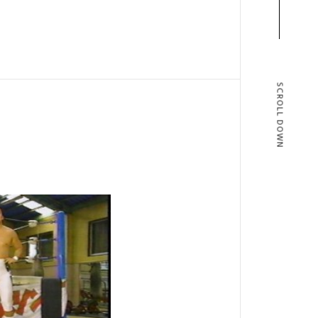
SCROLL DOWN
T
BLOG
T US