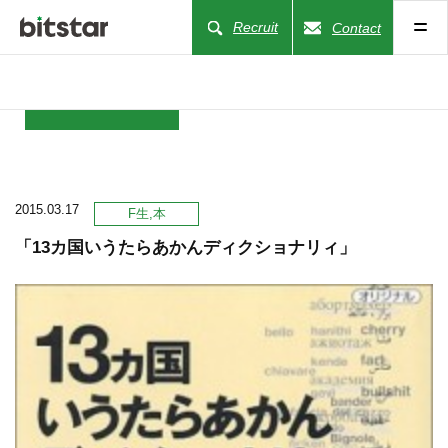
Recruit
Contact
NEWS
2015.03.17
COMPANY
F生
本
「13カ国いうたらあかんディクショナリィ」
BUSINESS
WORKS
ACTION