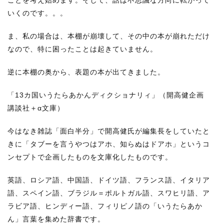
ことを考え始めます。そして、話は不思議な方向に転がって
いくのです。。。
ま、私の場合は、本棚が崩壊して、その中の本が崩れただけ
なので、特に困ったことは起きていません。
逆に本棚の奥から、表題の本が出てきました。
「13カ国いうたらあかんディクショナリィ」（開高健企画
講談社＋α文庫）
今はなき雑誌「面白半分」で開高健氏が編集長をしていたと
きに「タブーを言うやつはアホ、知らぬはドアホ」というコ
ンセプトで企画したものを文庫化したものです。
英語、ロシア語、中国語、ドイツ語、フランス語、イタリア
語、スペイン語、ブラジル＝ポルトガル語、スワヒリ語、ア
ラビア語、ヒンディー語、フィリピノ語の「いうたらあか
ん」言葉を集めた辞書です。