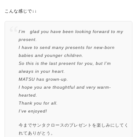
こんな感じで↓↓
I’m glad you have been looking forward to my
present.
I have to send many presents for new-born
babies and younger children.
So this is the last present for you, but I’m
always in your heart.
MATSU has grown-up.
I hope you are thoughtful and very warm-
hearted.
Thank you for all.
I’ve enjoyed!
今までサンタクロースのプレゼントを楽しみにしてく
れてありがとう。