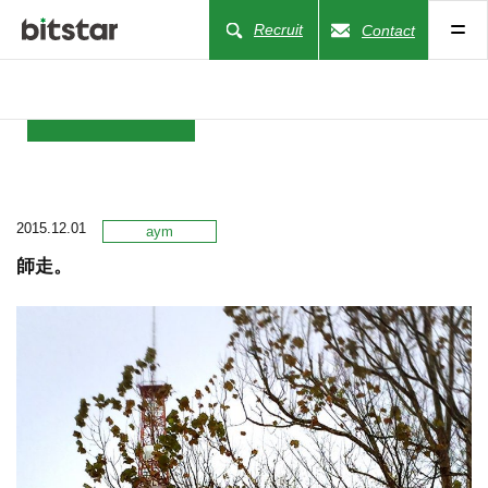
Recruit
Contact
NEWS
2015.12.01
COMPANY
aym
師走。
BUSINESS
WORKS
ACTION