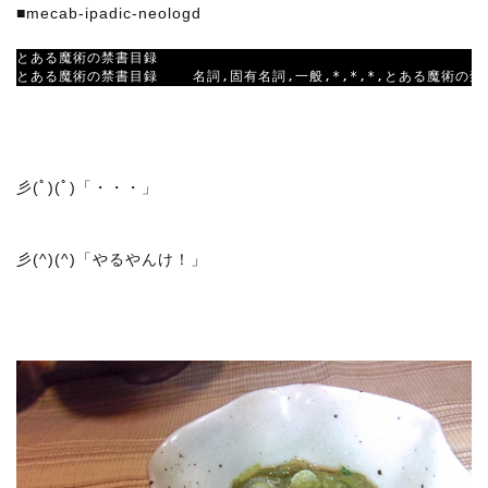
■mecab-ipadic-neologd
とある魔術の禁書目録

とある魔術の禁書目録    名詞,固有名詞,一般,*,*,*,とある魔術
彡(ﾟ)(ﾟ)「・・・」
彡(^)(^)「やるやんけ！」