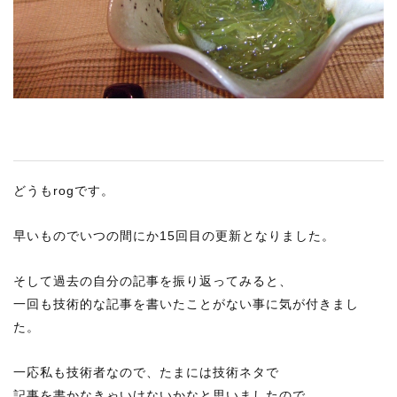
RECRUIT
STAFF BLOG
CONTACT US
サイトマップ
約款
どうもrogです。
情報セキュリティ
プライバシーポリシー
早いものでいつの間にか15回目の更新となりました。
そして過去の自分の記事を振り返ってみると、
一回も技術的な記事を書いたことがない事に気が付きまし
た。
一応私も技術者なので、たまには技術ネタで
記事を書かなきゃいけないかなと思いましたので、