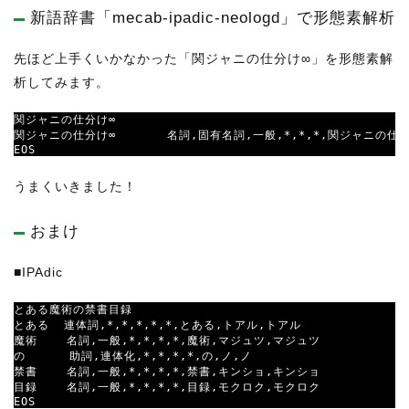
新語辞書「mecab-ipadic-neologd」で形態素解析
先ほど上手くいかなかった「関ジャニの仕分け∞」を形態素解
析してみます。
関ジャニの仕分け∞

関ジャニの仕分け∞       名詞,固有名詞,一般,*,*,*,関ジャニの
EOS
うまくいきました！
おまけ
■IPAdic
とある魔術の禁書目録

とある  連体詞,*,*,*,*,*,とある,トアル,トアル

魔術    名詞,一般,*,*,*,*,魔術,マジュツ,マジュツ

の      助詞,連体化,*,*,*,*,の,ノ,ノ

禁書    名詞,一般,*,*,*,*,禁書,キンショ,キンショ

目録    名詞,一般,*,*,*,*,目録,モクロク,モクロク

EOS