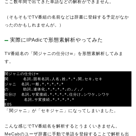
ここ数年間で出てきた単語などの解析ができません。
（そもそもでTV番組の名前などは辞書に登録する予定がなか
ったのかもしれませんが。）
実際にIPAdicで形態素解析やってみた
TV番組名の「関ジャニの仕分け∞」を形態素解析してみま
す。
関ジャニの仕分け∞

関      名詞,固有名詞,人名,姓,*,*,関,セキ,セキ

ジャニ  名詞,一般,*,*,*,*,*

の      助詞,連体化,*,*,*,*,の,ノ,ノ

仕分け  名詞,サ変接続,*,*,*,*,仕分け,シワケ,シワケ

∞       名詞,サ変接続,*,*,*,*,*

EOS
「関ジャニ」が「セキジャニ」になってしまいました。
こんな感じでTV番組名を解析するとうまくいきません。
MeCabのユーザ辞書に手動で単語を登録することで解析も出