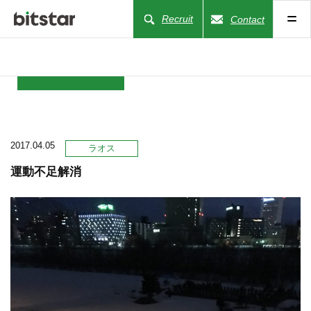
Recruit
Contact
NEWS
2017.04.05
COMPANY
ラオス
運動不足解消
BUSINESS
WORKS
ACTION