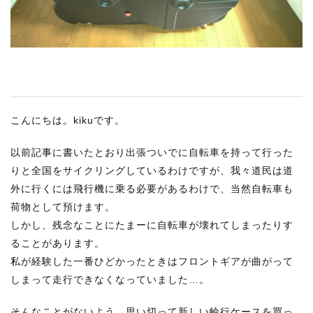
RECRUIT
STAFF BLOG
CONTACT US
サイトマップ
こんにちは。kikuです。
約款
以前記事に書いたとおり出張ついでに自転車を持って行った
情報セキュリティ
りと全国をサイクリングしているわけですが、我々道民は道
プライバシーポリシー
外に行くには飛行機に乗る必要があるわけで、当然自転車も
荷物として預けます。
しかし、残念なことにたまーに自転車が壊れてしまったりす
ることがあります。
私が経験した一番ひどかったときはフロントギアが曲がって
しまって走行できなくなっていました…。
そんなことがないよう、思い切って新しい輪行ケースを買っ