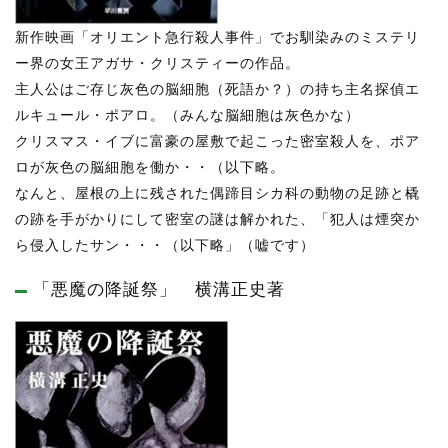
新作映画「オリエント急行殺人事件」でお馴染みのミステリ
ー界の女王アガサ・クリスティーの作品。
主人公はご存じ灰色の脳細胞（死語か？）の持ち主名探偵エ
ルキュール・ポアロ。（みんな脳細胞は灰色かな）
クリスマス・イブに富豪の屋敷で起こった密室殺人を、ポア
ロが灰色の脳細胞を働か・・（以下略。
なんと、屋根の上に残された偶蹄目シカ科の動物の足跡と橇
の跡を手がかりにして密室の謎は解かれた、「犯人は煙突か
ら侵入したサン・・・（以下略」（嘘です）
「悪魔の降誕祭」 横溝正史著