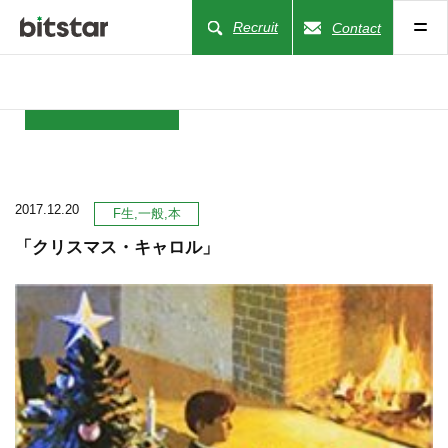
Recruit
Contact
NEWS
2017.12.20
COMPANY
F生
一般
本
「クリスマス・キャロル」
BUSINESS
WORKS
ACTION