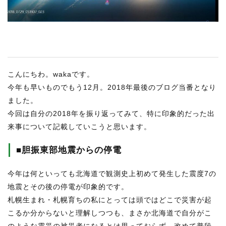
RECRUIT
STAFF BLOG
CONTACT US
こんにちわ。wakaです。
サイトマップ
今年も早いものでもう12月。2018年最後のブログ当番となり
約款
ました。
情報セキュリティ
今回は自分の2018年を振り返ってみて、特に印象的だった出
来事について記載していこうと思います。
プライバシーポリシー
■胆振東部地震からの停電
今年は何といっても北海道で観測史上初めて発生した震度7の
地震とその後の停電が印象的です。
札幌生まれ・札幌育ちの私にとっては頭ではどこで災害が起
こるか分からないと理解しつつも、まさか北海道で自分がこ
のような震災の被災者になるとは思っておらず、改めて普段