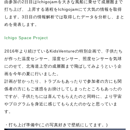
由参加の2日目はIchigojamを大きな風船に乗せて成層圏まで
打ち上げ、 上昇する過程をIchigojamにて大気の情報を取得
します。3日目の情報解析では取得したデータを分析し、まと
めを発表します。
Ichigo Space Project
2016年より続けているKidsVentureの特別企画で、子供たち
が作った温度センサー、湿度センサー、照度センサーを気球
にのせて、北海道上空の成層圏まで飛ばしてみようという企
画を今年の夏に行いました。
計画が甘かったり、トラブルもあったりで参加者の方にも関
係者の方にもご迷惑をお掛けしてしまったところもあったの
ですが、子供たちには喜んでもらえたのと同時に、より宇宙
やプログラムを身近に感じてもらえたのかなと思っていま
す。
・打ち上げ準備中(この写真好きで壁紙にしてます。)