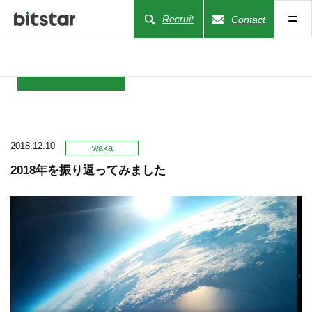
Recruit
Contact
NEWS
2018.12.10
COMPANY
waka
2018年を振り返ってみました
BUSINESS
WORKS
ACTION