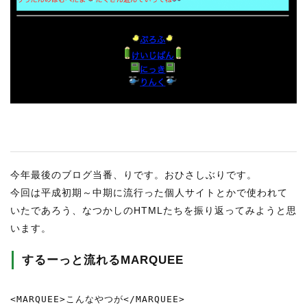
RECRUIT
STAFF BLOG
CONTACT US
サイトマップ
約款
情報セキュリティ
今年最後のブログ当番、りです。おひさしぶりです。
プライバシーポリシー
今回は平成初期～中期に流行った個人サイトとかで使われて
いたであろう、なつかしのHTMLたちを振り返ってみようと思
います。
するーっと流れるMARQUEE
<MARQUEE>こんなやつが</MARQUEE>
