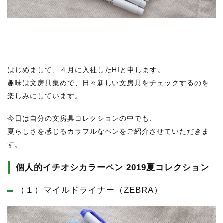
RECRUIT
STAFF BLOG
CONTACT US
はじめまして、４月に入社したHIと申します。
サイトマップ
趣味は文房具集めで、日々新しい文房具をチェックするのを
約款
楽しみにしています。
情報セキュリティ
今日は自分の文房具コレクションの中でも、
プライバシーポリシー
夏らしさを感じるカラフルなペンをご紹介させていただきま
す。
個人的イチオシカラーペン 2019夏コレクション
（１）マイルドライナー（ZEBRA）