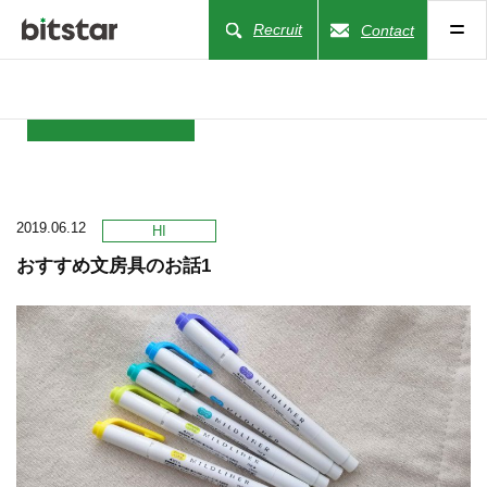
Recruit
Contact
NEWS
2019.06.12
COMPANY
HI
おすすめ文房具のお話1
BUSINESS
WORKS
ACTION