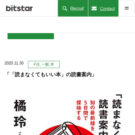
Recruit
Contact
NEWS
2020.11.30
COMPANY
F生
一般
本
「「読まなくてもいい本」の読書案内」
BUSINESS
WORKS
ACTION