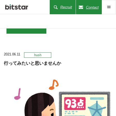
Recruit
Contact
NEWS
2021.06.11
COMPANY
hush
行ってみたいと思いませんか
BUSINESS
WORKS
ACTION