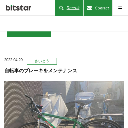
Recruit
Contact
NEWS
2022.04.20
COMPANY
さいとう
自転車のブレーキをメンテナンス
BUSINESS
WORKS
ACTION