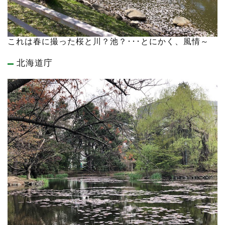
これは春に撮った桜と川？池？･･･とにかく、風情～
北海道庁