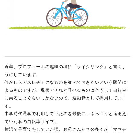
RECRUIT
STAFF BLOG
CONTACT US
サイトマップ
約款
近年、プロフィールの趣味の欄に「サイクリング」と書くよ
情報セキュリティ
うにしています。
プライバシーポリシー
何かしらアスレチックなものを並べておきたいという願望に
よるものですが、現状でそれと呼べるものは辛うじて自転車
に乗ることぐらいしかないので、運動枠として採用していま
す。
中学時代通学で利用していたのを最後に、ぶっつりと途絶え
ていた私の自転車ライフ。
横浜で子育てをしていた頃、お母さんたちの多くが「ママチ