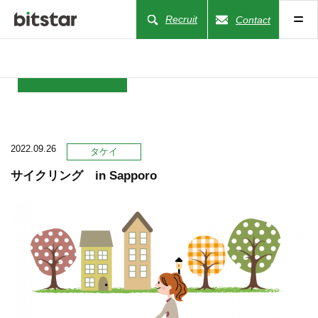
Recruit
Contact
NEWS
2022.09.26
COMPANY
タケイ
サイクリング in Sapporo
BUSINESS
WORKS
ACTION