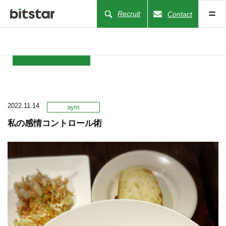
Recruit
Contact
NEWS
2022.11.14
COMPANY
aym
私の感情コントロール術
BUSINESS
WORKS
ACTION