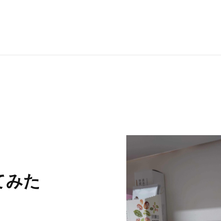
RECRUI
STAFF 
Y
てみた
CONTAC