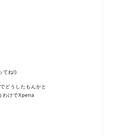
てね!)
でどうしたもんかと
けでXperia