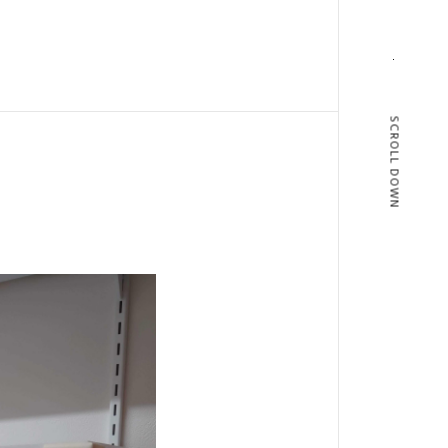
SCROLL DOWN
T
BLOG
T US